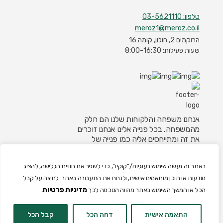
טלפון: 03-5621110
meroz1@meroz.co.il
הרוקמים 2, חולון, קומה 16
שעות פעילות: 8:00-16:30
אנחנו משפחה והלקוחות שלנו הם חלק
מהמשפחה. בכל פנייה אלינו אנחנו זוכרים
את זה ומתייחסים אליה כמו פנייה של
בן/בת משפחה. זו הדרך היחידה שאנו
מכירים לבנות אמון, במיוחד בתחום שלנו,
באתר זה נעשה שימוש בעוגיות/"קוקיז", כדי לשפר את חוויית הגלישה, להציג
תחום הביטוח בו קיימת לא פעם ספקנות
מודעות או תוכן מותאמים אישית, ולנתח את התעבורה באתר. לחיצה על קבל
כתוצאה מחוסר ודאות וידע.
מדיניות פרטיות
הכל או המשך השימוש באתר מהווה הסכמה לכך
אפיון, עיצוב אתרים
: משק 8 | כל הזכויות שמורות
ל-meroz
התאמה אישית
דחה הכל
קבל הכל
כל הזכויות שמורות ל- meroze | אפיון ועיצוב אתרים: משק 8