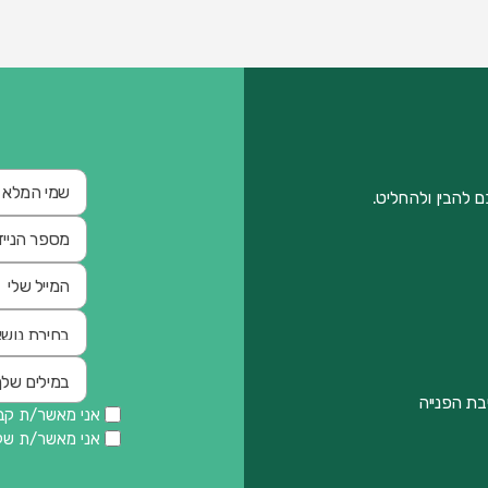
 להבין ולהחליט.
בת הפנייה
אני מאשר/ת קבל
אני מאשר/ת ש