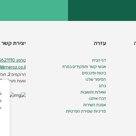
עזרה
יצירת קשר
דף הבית
טלפון: 03-5621110
אנשי קשר ותפקידים במרוז
@meroz.co.il
ביטוח ופיננסים
הרוקמים 2, חולון, קומה 16
הסיפור שלנו
שעות פעילות: 8:00-16:30
בלוג
שאלות ותשובות
ב
דברו איתנו
מ
אמנת השירות
ה
מדיניות שמירת הפרטיות