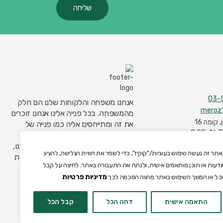
אנחנו משפחה והלקוחות שלנו הם חלק
meroz1
מהמשפחה. בכל פנייה אלינו אנחנו זוכרים
את זה ומתייחסים אליה כמו פנייה של
בן/בת משפחה. זו הדרך היחידה שאנו
מכירים לבנות אמון, במיוחד בתחום שלנו,
אתר זה נעשה שימוש בעוגיות/"קוקיז", כדי לשפר את חוויית הגלישה, להציג
תחום הביטוח בו קיימת לא פעם ספקנות
ודעות או תוכן מותאמים אישית, ולנתח את התעבורה באתר. לחיצה על קבל
כתוצאה מחוסר ודאות וידע.
מדיניות פרטיות
כל או המשך השימוש באתר מהווה הסכמה לכך
אפיון, עיצוב אתרים
: משק 8 | כל הזכויות
התאמה אישית
דחה הכל
קבל הכל
שמורות ל-meroz